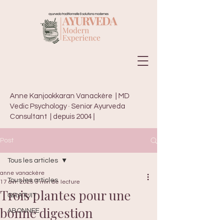
Anne Kanjookkaran Vanackère | MD
Vedic Psychology · Senior Ayurveda
Consultant | depuis 2004 |
Post
Tous les articles
anne vanackère
Tous les articles
17 avr. 2025
3 min de lecture
Trois plantes pour une
GRATUIT
bonne digestion
ABONNEE