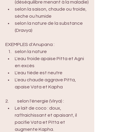
(déséquilibre menant à la maladie)
selon la saison, chaude ou froide, 
sèche ou humide
selon la nature de la substance 
(Dravya)
EXEMPLES d'Anupana :
selon la nature
L'eau froide apaise Pitta et Agni 
en excès
L'eau tiède est neutre
L'eau chaude aggrave Pitta, 
apaise Vata et Kapha
2. 	selon l'énergie (Virya) :
Le lait de coco : doux, 
raffraichissant et apaisant, il 
pacifie Vata et Pitta et 
augmente Kapha.