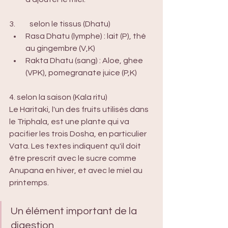
3.	selon le tissus (Dhatu)
Rasa Dhatu (lymphe) : lait (P), thé 
au gingembre (V,K)
Rakta Dhatu (sang) : Aloe, ghee 
(VPK), pomegranate juice (P,K) 
4. selon la saison (Kala ritu)
Le Haritaki, l'un des fruits utilisés dans 
le Triphala, est une plante qui va 
pacifier les trois Dosha, en particulier 
Vata. Les textes indiquent qu'il doit 
être prescrit avec le sucre comme 
Anupana en hiver, et avec le miel au 
printemps.
Un élément important de la 
digestion