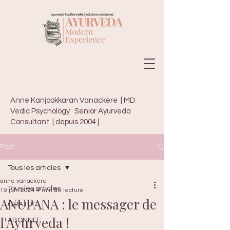
Anne Kanjookkaran Vanackère | MD
Vedic Psychology · Senior Ayurveda
Consultant | depuis 2004 |
Post
Tous les articles
anne vanackère
Tous les articles
19 juin 2024
4 min de lecture
ANUPANA : le messager de
GRATUIT
l'Ayurveda !
ABONNEE