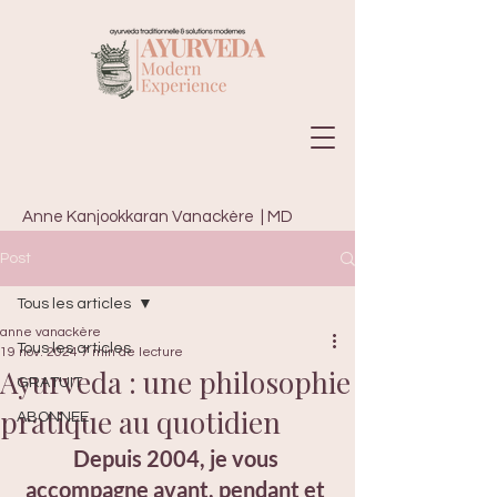
Anne Kanjookkaran Vanackère | MD
Vedic Psychology · Senior Ayurveda
Post
Consultant | depuis 2004 |
Tous les articles
anne vanackère
Tous les articles
19 nov. 2024
7 min de lecture
Ayurveda : une philosophie
GRATUIT
pratique au quotidien
ABONNEE
Depuis 2004, je vous 
accompagne avant, pendant et 