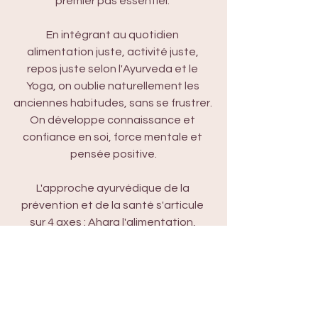
premier pas essentiel. 
En intégrant au quotidien 
alimentation juste, activité juste, 
repos juste selon l'Ayurveda et le 
Yoga, on oublie naturellement les 
anciennes habitudes, sans se frustrer. 
On développe connaissance et 
confiance en soi, force mentale et 
pensée positive.
L'approche ayurvédique de la 
prévention et de la santé s'articule 
sur 4 axes : Ahara l'alimentation, 
Vihara l'activité physique, Vichara la 
pensée positive, Achara les rituels 
d'hygiène de vie au quotidien. 
Cette prise en compte de toutes les 