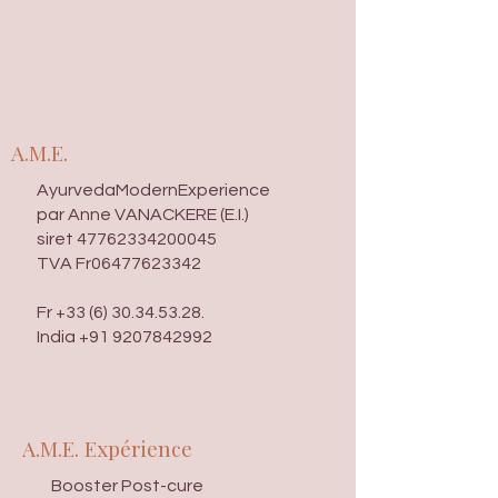
A.M.E.
AyurvedaModernExperience
par Anne VANACKERE (E.I.)
​siret
47762334200045
TVA Fr06477623342
Fr
+33 (6) 30.34.53.28
.
India
+91 9207842992
A.M.E. Expérience
Booster Post-cure