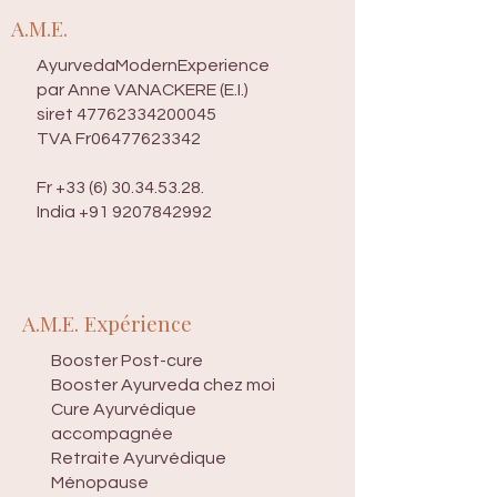
A.M.E.
AyurvedaModernExperience
par Anne VANACKERE (E.I.)
​siret
47762334200045
TVA Fr06477623342
Fr
+33 (6) 30.34.53.28
.
India
+91 9207842992
A.M.E. Expérience
Booster Post-cure
Booster Ayurveda chez moi
Cure Ayurvédique
accompagnée
Retraite Ayurvédique
Ménopause