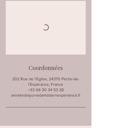
Coordonnées
202 Rue de l'Eglise, 24370 Pechs-de-
l'Espérance, France
+33 06 30 34 53 28
annekv@ayurvedamodernexperience.fr