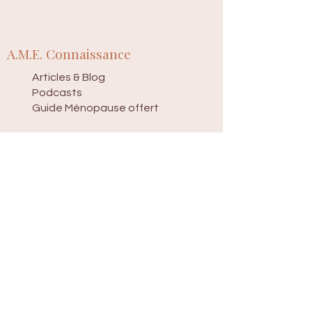
A.M.E. Connaissance
Articles & Blog
Podcasts
Guide Ménopause offert
A.M.E. Conseil
ACCES PRO
Dossiers en ligne PRO