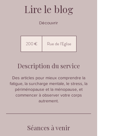
Lire le blog
Découvrir
200
euros
200 €
Rue de l'Eglise
Description du service
Des articles pour mieux comprendre la
fatigue, la surcharge mentale, le stress, la
périménopause et la ménopause, et
commencer à observer votre corps
autrement.
Séances à venir