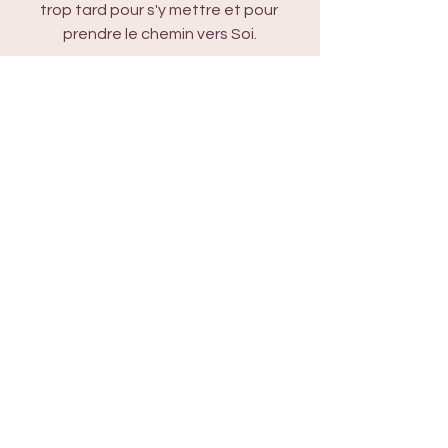
trop tard pour s'y mettre et pour 
prendre le chemin vers Soi.
Inscrivez-vous sur le blog pour être au 
courant de toutes les publications et 
pour recevoir en avant-première les 
nouvelles dates de conférences, 
ateliers et formations.
Si vous sentez que l’Ayurveda et le 
Yoga peuvent réellement prendre 
soin de vous,
pour en savoir plus, et prendre votre 
nouveau départ dès aujourd'hui :
réservez un rendez-vous 
téléphonique offert 
ici 
!
Namaste
Anne