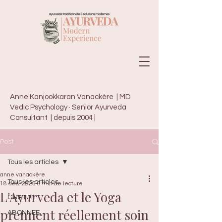
Anne Kanjookkaran Vanackère | MD
Vedic Psychology · Senior Ayurveda
Consultant | depuis 2004 |
Post
Tous les articles
anne vanackère
Tous les articles
18 déc. 2025
6 min de lecture
L'Ayurveda et le Yoga
GRATUIT
prennent réellement soin
ABONNEE