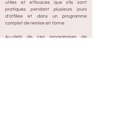
utiles et efficaces que s'ils sont 
pratiqués pendant plusieurs jours 
d'affilée et dans un programme 
complet de remise en forme.
Au-delà de ces programmes de 
prévention et de régénération, il 
existe dans l'Ayurveda des 
programmes spécifiques à de 
nombreuses maladies : migraine, 
cholestérol, psoriasis, diabète, mal au 
dos… 
Dans tous les cas, le principe est le 
même et s’adapte à chacun et à 
chaque maladie : le premier pas 
consiste à éliminer les toxines de 
l’organisme, à rééquilibrer les énergies 
afin de relancer la régénération 