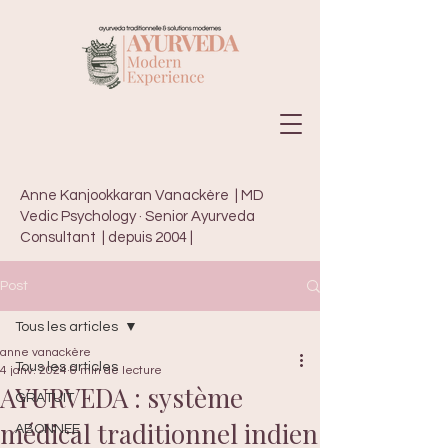
Anne Kanjookkaran Vanackère | MD
Vedic Psychology · Senior Ayurveda
Consultant | depuis 2004 |
Post
Tous les articles
anne vanackère
Tous les articles
4 janv. 2024
6 min de lecture
AYURVEDA : système
GRATUIT
médical traditionnel indien
ABONNEE